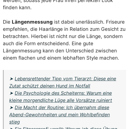
werden, sodass jede Frau ihren perfekten Look
finden kann.
Die
Längenmessung
ist dabei unerlässlich. Friseure
empfehlen, die Haarlänge in Relation zum Gesicht zu
betrachten. Hierbei ist nicht nur die Länge, sondern
auch die Form entscheidend. Eine gute
Längenmessung kann den Unterschied zwischen
einem flachen und einem lebhaften Style machen.
➤
Lebensrettender Tipp vom Tierarzt: Diese eine
Zutat schützt deinen Hund im Notfall
➤
Die Psychologie des Scheiterns: Warum eine
kleine morgendliche Lüge alle Vorsätze ruiniert
➤
Die Macht der Routine: Ich übernahm diese
Abend-Gewohnheiten und mein Wohlbefinden
stieg
➤
Ein Fitnessprofi verrät: Warum ich diese Übung