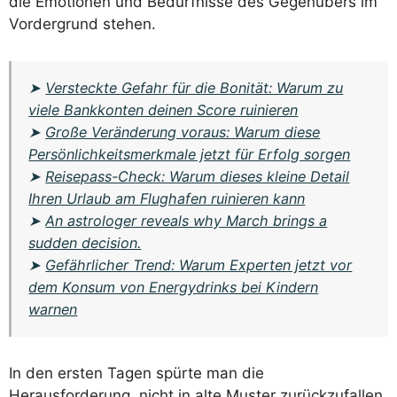
die Emotionen und Bedürfnisse des Gegenübers im
Vordergrund stehen.
➤
Versteckte Gefahr für die Bonität: Warum zu
viele Bankkonten deinen Score ruinieren
➤
Große Veränderung voraus: Warum diese
Persönlichkeitsmerkmale jetzt für Erfolg sorgen
➤
Reisepass-Check: Warum dieses kleine Detail
Ihren Urlaub am Flughafen ruinieren kann
➤
An astrologer reveals why March brings a
sudden decision.
➤
Gefährlicher Trend: Warum Experten jetzt vor
dem Konsum von Energydrinks bei Kindern
warnen
In den ersten Tagen spürte man die
Herausforderung, nicht in alte Muster zurückzufallen.