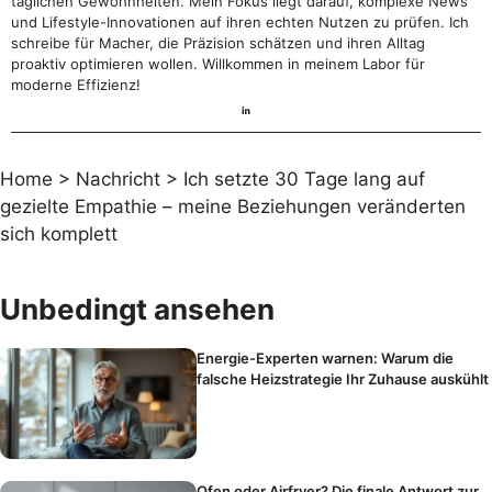
täglichen Gewohnheiten. Mein Fokus liegt darauf, komplexe News
und Lifestyle-Innovationen auf ihren echten Nutzen zu prüfen. Ich
schreibe für Macher, die Präzision schätzen und ihren Alltag
proaktiv optimieren wollen. Willkommen in meinem Labor für
moderne Effizienz!
Home
>
Nachricht
>
Ich setzte 30 Tage lang auf
gezielte Empathie – meine Beziehungen veränderten
sich komplett
Unbedingt ansehen
Energie-Experten warnen: Warum die
falsche Heizstrategie Ihr Zuhause auskühlt
Ofen oder Airfryer? Die finale Antwort zur