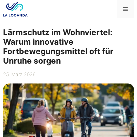
Zum
Me
Inhalt
springen
Lärmschutz im Wohnviertel:
Warum innovative
Fortbewegungsmittel oft für
Unruhe sorgen
25. März 2026