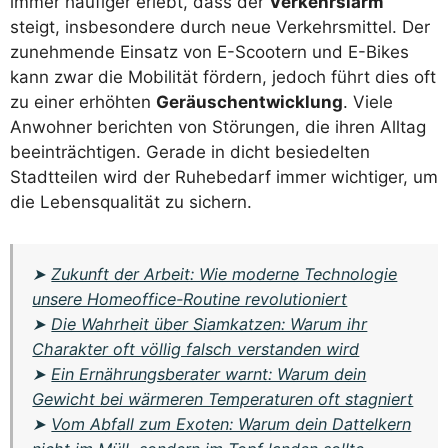
immer häufiger erlebt, dass der
Verkehrslärm
steigt, insbesondere durch neue Verkehrsmittel. Der
zunehmende Einsatz von E-Scootern und E-Bikes
kann zwar die Mobilität fördern, jedoch führt dies oft
zu einer erhöhten
Geräuschentwicklung
. Viele
Anwohner berichten von Störungen, die ihren Alltag
beeinträchtigen. Gerade in dicht besiedelten
Stadtteilen wird der Ruhebedarf immer wichtiger, um
die Lebensqualität zu sichern.
➤
Zukunft der Arbeit: Wie moderne Technologie
unsere Homeoffice-Routine revolutioniert
➤
Die Wahrheit über Siamkatzen: Warum ihr
Charakter oft völlig falsch verstanden wird
➤
Ein Ernährungsberater warnt: Warum dein
Gewicht bei wärmeren Temperaturen oft stagniert
➤
Vom Abfall zum Exoten: Warum dein Dattelkern