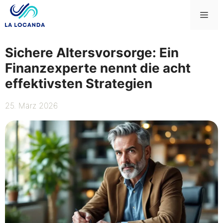
Zum
Me
Inhalt
springen
Sichere Altersvorsorge: Ein
Finanzexperte nennt die acht
effektivsten Strategien
25. März 2026