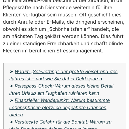
Die Feierabend-Falle beschreibt die Situation, in der
Pflegekräfte nach Dienstende weiterhin für ihre
Klienten verfügbar sein müssen. Oft geschieht dies
durch Anrufe oder E-Mails, die dringend erscheinen,
obwohl es sich um „Schönheitsfehler“ handelt, die
am nächsten Tag geklärt werden können. Dies führt
zu einer ständigen Erreichbarkeit und schafft blinde
Flecken im beruflichen Stressmanagement.
➤
Warum „Set-Jetting“ der größte Reisetrend des
Jahres ist – und wie Sie dabei Geld sparen
➤
Reisepass-Check: Warum dieses kleine Detail
Ihren Urlaub am Flughafen ruinieren kann
➤
Finanzieller Wendepunkt: Warum bestimmte
Lebensphasen plötzlich ungeahnte Chancen
bieten
➤
Versteckte Gefahr für die Bonität: Warum zu